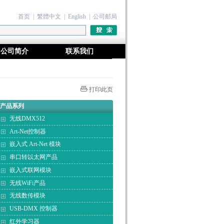
首页
|
繁體中文
|
English
|
公司邮局
公司简介
联系我们
打印此页
产品系列
无线DMX512
Art-Net控制器
嵌入式 Art-Net 模块
串口转以太网产品
嵌入式联网模块
无线WiFi产品
无线数传模块
USB-DMX 控制器
红外学习器